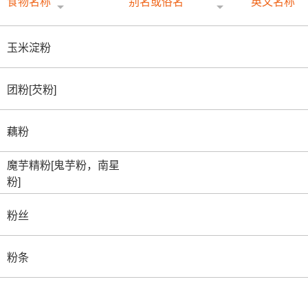
食物名称
别名或俗名
英文名称
玉米淀粉
团粉[芡粉]
藕粉
魔芋精粉[鬼芋粉，南星
粉]
粉丝
粉条